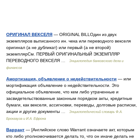
ОРИГИНАЛ ВЕКСЕЛЯ
— ORIGINAL BILLОдин из двух
экземпляров выписанного ин. чека или переводного векселя
оригинал (а не дубликат) или первый (а не второй)
экземплярСм. ПЕРВЫЙ ОРИГИНАЛЬНЫЙ ЭКЗЕМПЛЯР
ПЕРЕВОДНОГО ВЕКСЕЛЯ …
Энциклопедия банковского дела и
финансов
Амортизация, объявление о недействительности
— или
мортификация объявление о недействительности. Это
официальное объявление, что кем либо утраченные и
засвидетельствованные законным порядком акты, кредитные
бумаги, как векселя, ассигновки, переводы, долговые расписки,
акции и другие документы …
Энциклопедический словарь Ф.А.
Брокгауза и И.А. Ефрона
Варрант
— [Английское слово Warrant означаете акт, которым
кто либо уполномочивается делать то, что он иначе делать не