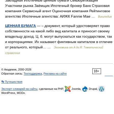
Закладная Ипотечные ценные бумаги Секьюритизация
Участники рынка Заёмщик Ипотечный брокер Банк Страховая
компания Сервисный агент Оценочная компания Рейтинговое
агентство Ипотечные агентства: АИЖК Fannie Mae …
Википедия
ЦЕННАЯ БУМАГА
— – документ, который удостоверяет право
собственности на какой либо вид капитала и приносит своему
владельцу доход. Ц. б. могут выпускаться как государством, так
и корпорациями. Их называют фиктивным капиталом в отличие
от реального, который… …
Экономика от А до Я: Тематический
справочник
© Академик, 2000-2026
18+
Обратная связь:
Техподдержка
,
Реклама на сайте
👣 Путешествия
Экспорт словарей на сайты
, сделанные на PHP,
Joomla,
Drupal,
WordPress, MODx.